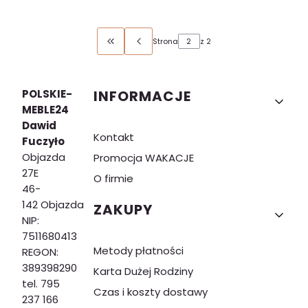
Strona
z 2
Wróć do pierwszej strony z produktami
Linki w stopce
POLSKIE-
INFORMACJE
MEBLE24
Dawid
Kontakt
Fuczyło
Objazda
Promocja WAKACJE
27E
O firmie
46-
142 Objazda
ZAKUPY
NIP:
7511680413
Metody płatności
REGON:
389398290
Karta Dużej Rodziny
tel. 795
Czas i koszty dostawy
237 166