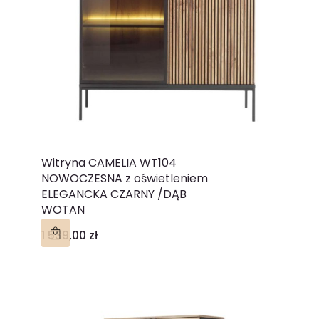
Witryna CAMELIA WT104
NOWOCZESNA z oświetleniem
ELEGANCKA CZARNY /DĄB
WOTAN
Cena
1 539,00 zł