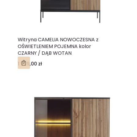
Witryna CAMELIA NOWOCZESNA z
OŚWIETLENIEM POJEMNA kolor
CZARNY / DĄB WOTAN
Cena
1 929,00 zł