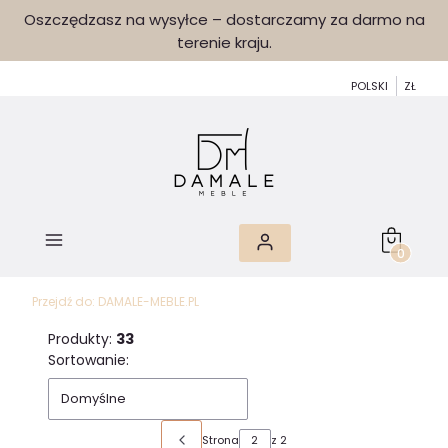
Oszczędzasz na wysyłce – dostarczamy za darmo na
terenie kraju.
POLSKI
ZŁ
Produkty 
Przejdź do:
DAMALE-MEBLE.PL
Produkty:
33
Lista produktów
Sortowanie:
Domyślne
Strona
z 2
Poprzednie produkty