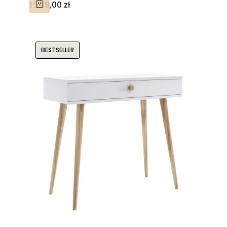
Cena
1 549,00 zł
BESTSELLER