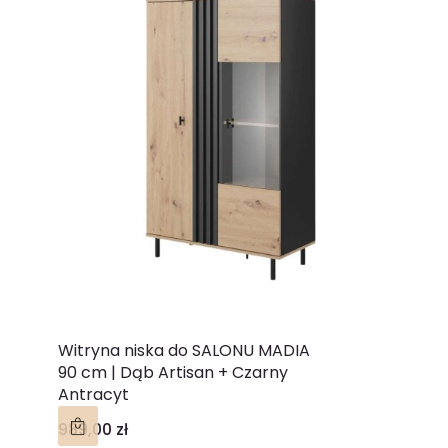
Witryna niska do SALONU MADIA
90 cm | Dąb Artisan + Czarny
Antracyt
Cena
989,00 zł