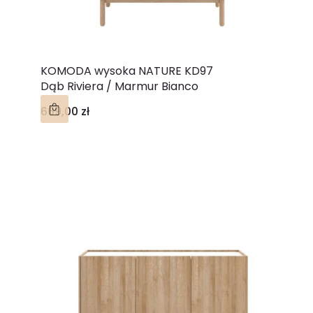
KOMODA wysoka NATURE KD97
Dąb Riviera / Marmur Bianco
Cena
669,00 zł