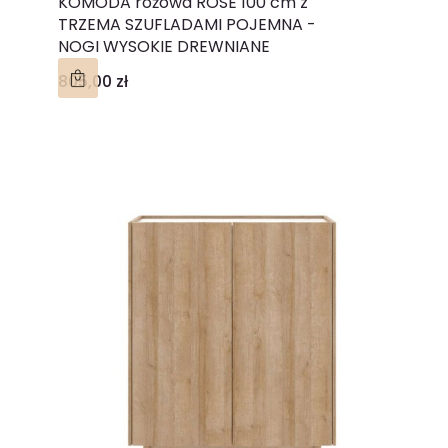
KOMODA różowa ROSE 100 cm z
TRZEMA SZUFLADAMI POJEMNA -
NOGI WYSOKIE DREWNIANE
Cena
805,00 zł