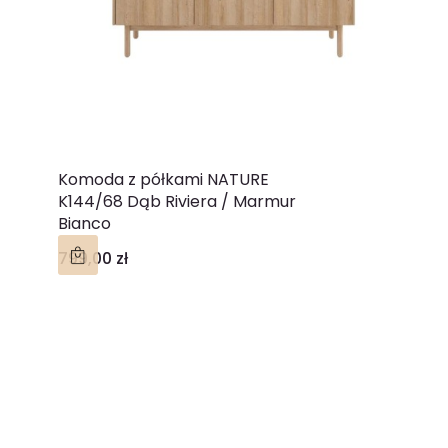
Komoda z półkami NATURE
K144/68 Dąb Riviera / Marmur
Bianco
Cena
799,00 zł