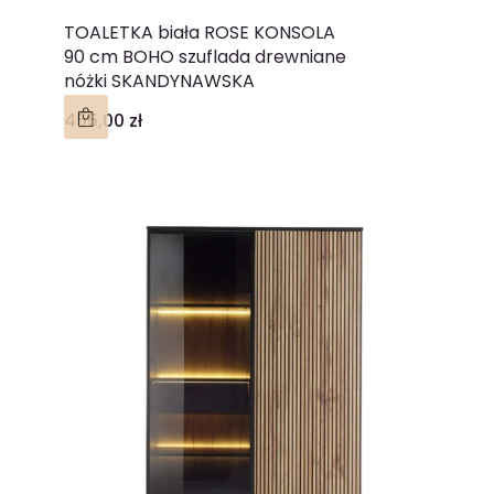
TOALETKA biała ROSE KONSOLA
90 cm BOHO szuflada drewniane
nóżki SKANDYNAWSKA
Cena
455,00 zł