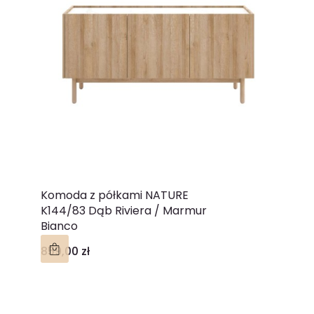
Komoda z półkami NATURE
K144/83 Dąb Riviera / Marmur
Bianco
Cena
859,00 zł