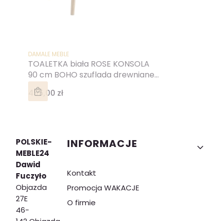
PRODUCENT
DAMALE MEBLE
TOALETKA biała ROSE KONSOLA
90 cm BOHO szuflada drewniane
nóżki SKANDYNAWSKA
Cena
455,00 zł
Linki w stopce
POLSKIE-
INFORMACJE
MEBLE24
Dawid
Kontakt
Fuczyło
Objazda
Promocja WAKACJE
27E
O firmie
46-