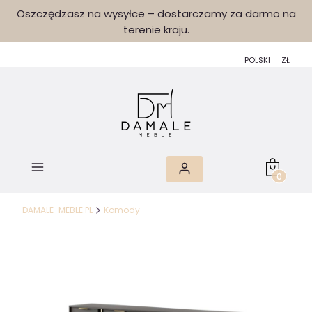
Oszczędzasz na wysyłce – dostarczamy za darmo na
terenie kraju.
POLSKI
ZŁ
Produkty 
DAMALE-MEBLE.PL
Komody