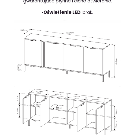
gwarantujące płynne i ciche otwieranie.
▪️Oświetlenie LED
: brak.