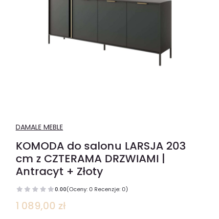
DAMALE MEBLE
KOMODA do salonu LARSJA 203
cm z CZTERAMA DRZWIAMI |
Antracyt + Złoty
0.00
(Oceny: 0 Recenzje: 0)
Cena
1 089,00 zł