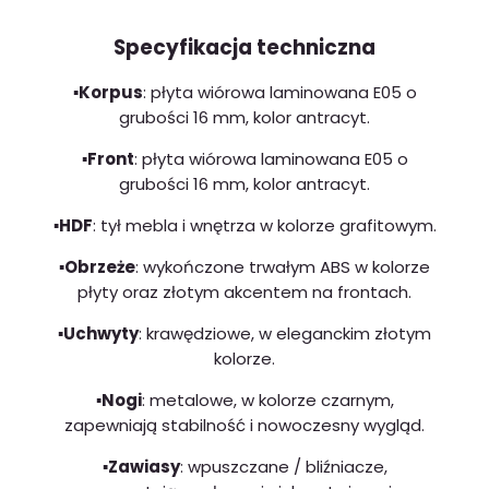
Specyfikacja techniczna
▪️Korpus
: płyta wiórowa laminowana E05 o
grubości 16 mm, kolor antracyt.
▪️Front
: płyta wiórowa laminowana E05 o
grubości 16 mm, kolor antracyt.
▪️HDF
: tył mebla i wnętrza w kolorze grafitowym.
▪️Obrzeże
: wykończone trwałym ABS w kolorze
płyty oraz złotym akcentem na frontach.
▪️Uchwyty
: krawędziowe, w eleganckim złotym
kolorze.
▪️Nogi
: metalowe, w kolorze czarnym,
zapewniają stabilność i nowoczesny wygląd.
▪️Zawiasy
: wpuszczane / bliźniacze,