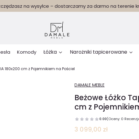
czędzasz na wysyłce – dostarczamy za darmo na terenie kr
Łóżka
Narożniki tapicerowane
zesła
Komody
A 180x200 cm z Pojemnikiem na Pościel
DAMALE MEBLE
Beżowe Łóżko Ta
cm z Pojemnikiem
0.00
(Oceny: 0 Recenzje
Cena
3 099,00 zł