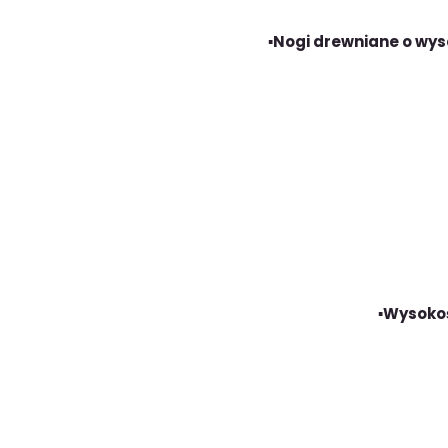
▪️Nogi drewniane o wys
▪️Wysoko