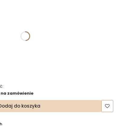
żnić się ceną
ć:
 na zamówienie
Dodaj do koszyka
h