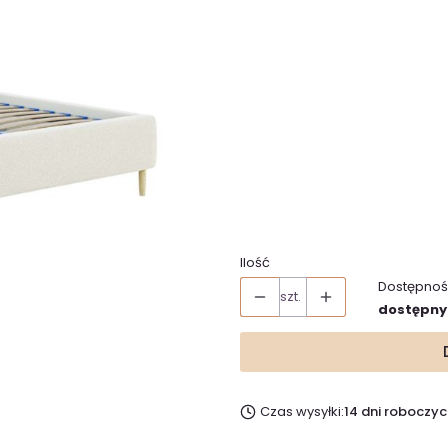
Wybierz wariant produktu:
Poszczególne warianty mogą ró
*
Wymiar łóżka
Wybierz
*
Nazwa i numer tkaniny
Ilość
Dostępnoś
szt.
dostępny
Czas wysyłki:
14 dni roboczyc