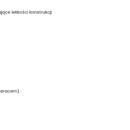
ące lekkości konstrukcji.
teracem).