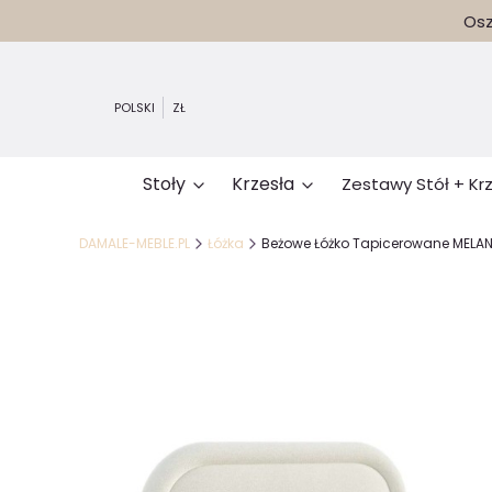
Osz
POLSKI
ZŁ
Stoły
Krzesła
Zestawy Stół + Kr
DAMALE-MEBLE.PL
Łóżka
Beżowe Łóżko Tapicerowane MELANI