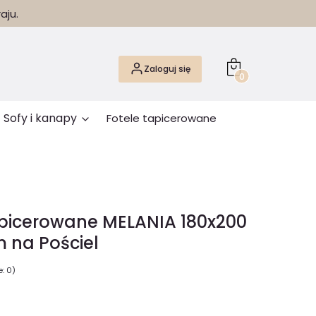
aju.
Produkty w koszyk
Zaloguj się
Sofy i kanapy
Fotele tapicerowane
picerowane MELANIA 180x200
 na Pościel
: 0)