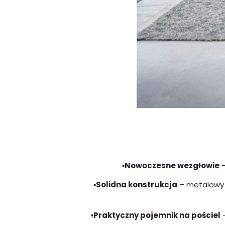
▪️Nowoczesne wezgłowie
–
▪️Solidna konstrukcja
– metalowy 
▪️Praktyczny pojemnik na pościel
–