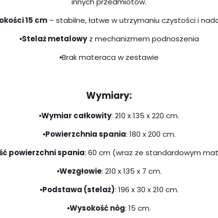
innych przedmiotów.
okości 15 cm
– stabilne, łatwe w utrzymaniu czystości i nadaj
▪️Stelaż metalowy
z mechanizmem podnoszenia
▪️Brak materaca w zestawie
Wymiary:
▪️Wymiar całkowity
: 210 x 135 x 220 cm.
▪️Powierzchnia spania
: 180 x 200 cm.
ść powierzchni spania
: 60 cm (wraz ze standardowym ma
▪️Wezgłowie
: 210 x 135 x 7 cm.
▪️Podstawa (stelaż)
: 196 x 30 x 210 cm.
▪️Wysokość nóg
: 15 cm.