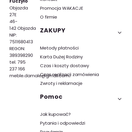
Fuczyło
Objazda
Promocja WAKACJE
27E
O firmie
46-
142 Objazda
ZAKUPY
NIP:
7511680413
Metody płatności
REGON:
389398290
Karta Dużej Rodziny
tel. 795
Czas i koszty dostawy
237 166
Czas realizacji zamówienia
meble.damale@gmail.com
Zwroty i reklamacje
Pomoc
Jak kupować?
Pytania i odpowiedzi
Regulamin