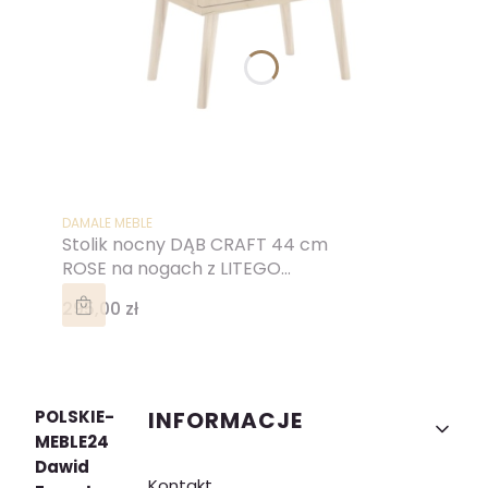
PRODUCENT
DAMALE MEBLE
Stolik nocny DĄB CRAFT 44 cm
ROSE na nogach z LITEGO
DREWNA SKANDYNAWSKI
Cena
295,00 zł
Linki w stopce
POLSKIE-
INFORMACJE
MEBLE24
Dawid
Kontakt