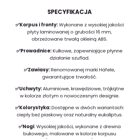
SPECYFIKACJA
✅Korpus i fronty:
Wykonane z wysokiej jakości
płyty laminowanej o grubości 16 mm,
obrzeżowane trwałą okleiną ABS.
✅Prowadnice:
Kulkowe, zapewniające płynne
działanie szuflad.
✅Zawiasy:
Renomowanej marki Häfele,
gwarantujące trwałość.
✅Uchwyty:
Aluminiowe, krawędziowe, trójkątne
w kolorze złotym o nowoczesnym designie.
✅Kolorystyka:
Dostępne w dwóch wariantach:
ciepły beż piaskowy oraz naturalny eukaliptus.
✅Nogi
: Wysokiej jakości, wykonane z drewna
bukowego, malowane w kolorze korpusu