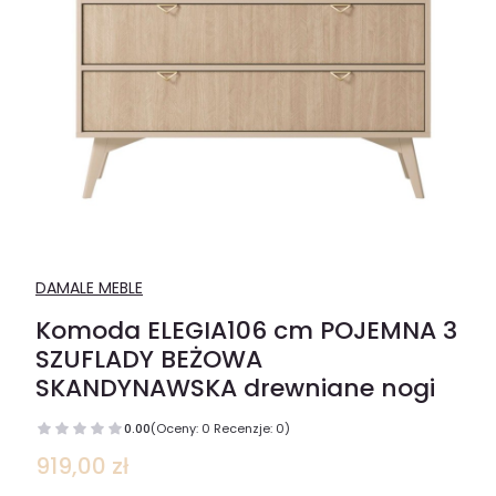
DAMALE MEBLE
Komoda ELEGIA106 cm POJEMNA 3
SZUFLADY BEŻOWA
SKANDYNAWSKA drewniane nogi
0.00
(Oceny: 0 Recenzje: 0)
Cena
919,00 zł