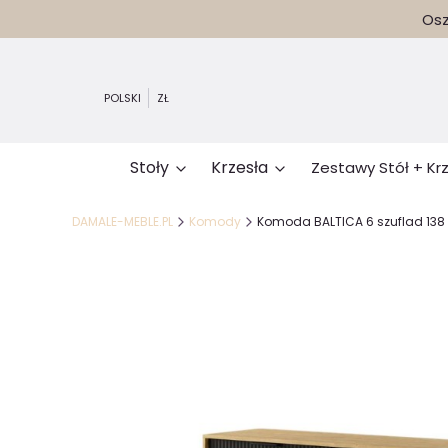
Osz
POLSKI
ZŁ
Stoły
Krzesła
Zestawy Stół + Kr
DAMALE-MEBLE.PL
Komody
Komoda BALTICA 6 szuflad 138 c