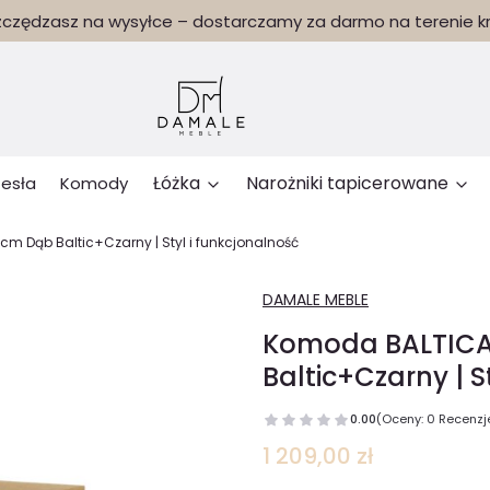
czędzasz na wysyłce – dostarczamy za darmo na terenie kr
Łóżka
Narożniki tapicerowane
zesła
Komody
m Dąb Baltic+Czarny | Styl i funkcjonalność
DAMALE MEBLE
Komoda BALTICA 
Baltic+Czarny | S
0.00
(Oceny: 0 Recenzje
Cena
1 209,00 zł