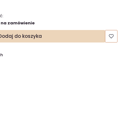
ć:
 na zamówienie
Dodaj do koszyka
ch