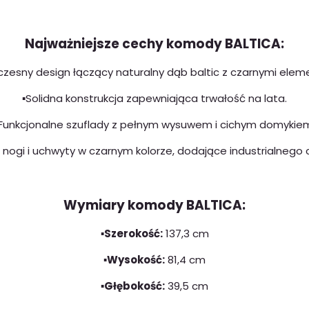
Najważniejsze cechy komody BALTICA:
czesny design łączący naturalny dąb baltic z czarnymi elem
▪️Solidna konstrukcja zapewniająca trwałość na lata.
️Funkcjonalne szuflady z pełnym wysuwem i cichym domykie
 nogi i uchwyty w czarnym kolorze, dodające industrialnego 
Wymiary komody BALTICA:
▪️Szerokość:
137,3 cm
▪️Wysokość:
81,4 cm
▪️Głębokość:
39,5 cm