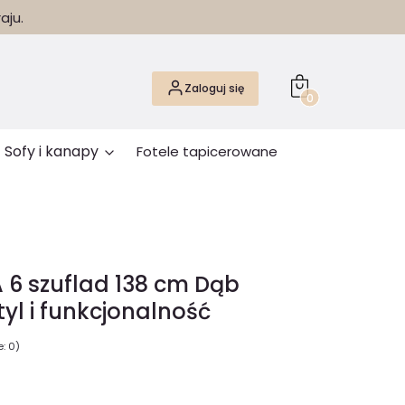
aju.
Produkty w koszyk
Zaloguj się
Sofy i kanapy
Fotele tapicerowane
6 szuflad 138 cm Dąb
tyl i funkcjonalność
: 0)