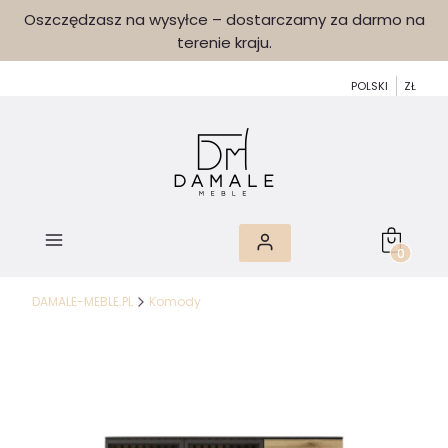
Oszczędzasz na wysyłce – dostarczamy za darmo na
terenie kraju.
POLSKI
ZŁ
Produkty 
DAMALE-MEBLE.PL
Komody