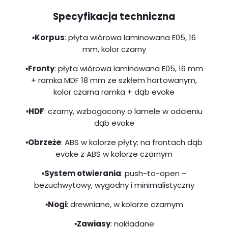
Specyfikacja techniczna
▪️Korpus
: płyta wiórowa laminowana E05, 16
mm, kolor czarny
▪️Fronty
: płyta wiórowa laminowana E05, 16 mm
+ ramka MDF 18 mm ze szkłem hartowanym,
kolor czarna ramka + dąb evoke
▪️HDF
: czarny, wzbogacony o lamele w odcieniu
dąb evoke
▪️Obrzeże
: ABS w kolorze płyty; na frontach dąb
evoke z ABS w kolorze czarnym
▪️System otwierania
: push-to-open –
bezuchwytowy, wygodny i minimalistyczny
▪️Nogi
: drewniane, w kolorze czarnym
▪️Zawiasy
: nakładane