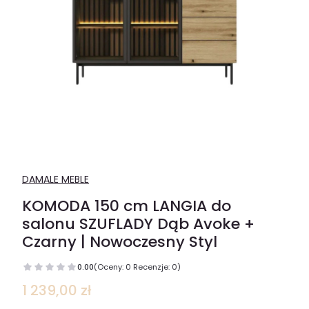
DAMALE MEBLE
KOMODA 150 cm LANGIA do
salonu SZUFLADY Dąb Avoke +
Czarny | Nowoczesny Styl
0.00
(Oceny: 0 Recenzje: 0)
Cena
1 239,00 zł