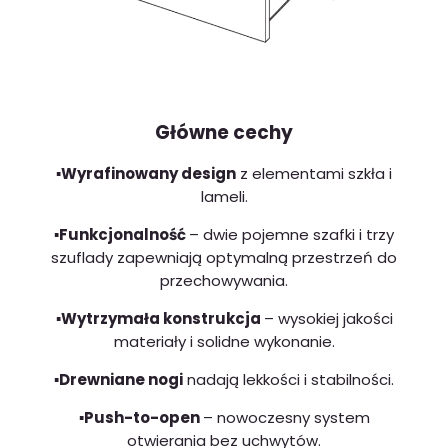
Główne cechy
▪️Wyrafinowany design
z elementami szkła i
lameli.
▪️Funkcjonalność
– dwie pojemne szafki i trzy
szuflady zapewniają optymalną przestrzeń do
przechowywania.
▪️Wytrzymała konstrukcja
– wysokiej jakości
materiały i solidne wykonanie.
▪️Drewniane nogi
nadają lekkości i stabilności.
▪️Push-to-open
– nowoczesny system
otwierania bez uchwytów.