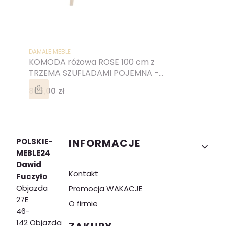
PRODUCENT
DAMALE MEBLE
KOMODA różowa ROSE 100 cm z
TRZEMA SZUFLADAMI POJEMNA -
NOGI WYSOKIE DREWNIANE
Cena
805,00 zł
Linki w stopce
POLSKIE-
INFORMACJE
MEBLE24
Dawid
Kontakt
Fuczyło
Objazda
Promocja WAKACJE
27E
O firmie
46-
142 Objazda