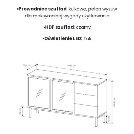
▪️Prowadnice szuflad
: kulkowe, pełen wysuw
dla maksymalnej wygody użytkowania
▪️HDF szuflad
: czarny
▪️Oświetlenie LED:
Tak